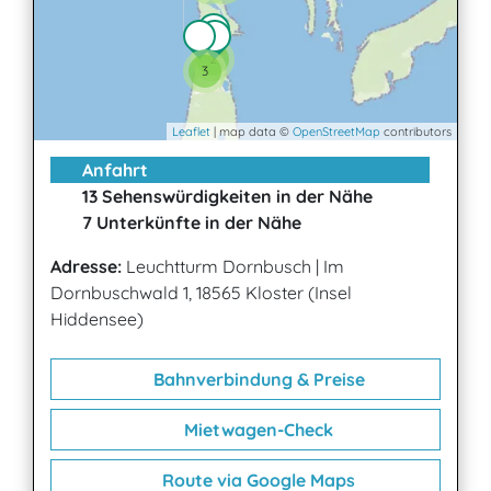
2
3
Leaflet
| map data ©
OpenStreetMap
contributors
Anfahrt
13 Sehenswürdigkeiten in der Nähe
7 Unterkünfte in der Nähe
Adresse:
Leuchtturm Dornbusch
|
Im
Dornbuschwald 1, 18565 Kloster (Insel
Hiddensee)
Bahnverbindung & Preise
Mietwagen-Check
Route via Google Maps