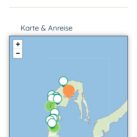
Karte & Anreise
+
−
2
2
2